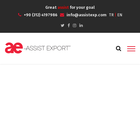
Great
assist
for your goal
+90 (312) 4197986
info@assistexp.com
TR
|
EN
Planning fallacy
Anasayfa
Portfolios
Planning fallacy