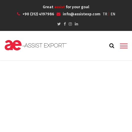
Great
assist
for your goal
+90 (312) 4197986
info@assistexp.com
TR
|
EN
Business Plan
Anasayfa
Portfolios
Business Plan